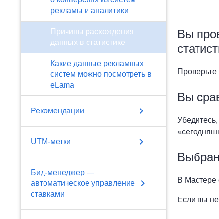
рекламы и аналитики
Вы про
Причины расхождения
данных в статистике
статист
Какие данные рекламных
Проверьте 
систем можно посмотреть в
eLama
Вы сра
chevron_right
Рекомендации
Убедитесь,
«сегодняшн
chevron_right
UTM-метки
Выбран
Бид-менеджер —
В Мастере 
chevron_right
автоматическое управление
ставками
Если вы не