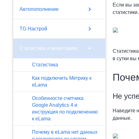
Если вы за
chevron_right
Автопополнение
статистики.
chevron_right
TG Настрой
chevron_right
Статистика и мониторинг
Статистика
в сутки вы
Статистика
Поче
Как подключить Метрику к
eLama
Не успе
Особенности счетчика
Google Analytics 4 и
Наведите н
инструкция по подключению
данные.
к eLama
Почему в eLama нет данных
о конверсиях из систем