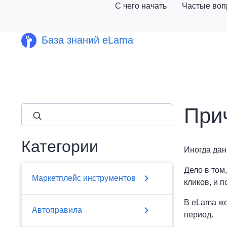
С чего начать
Частые во
База знаний eLama
При
close
Категории
Иногда дан
Дело в том
chevron_right
Маркетплейс инструментов
кликов, и п
В eLama же
chevron_right
Автоправила
период.