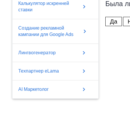
Была л
Калькулятор искренней
chevron_right
ставки
Да
Создание рекламной
chevron_right
кампании для Google Ads
chevron_right
Лингвогенератор
chevron_right
Техпартнер eLama
chevron_right
AI Маркетолог